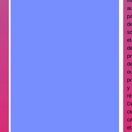
fr
a
p
d
so
et
d
p
d
ou
p
y
ré
D
c
ca
et