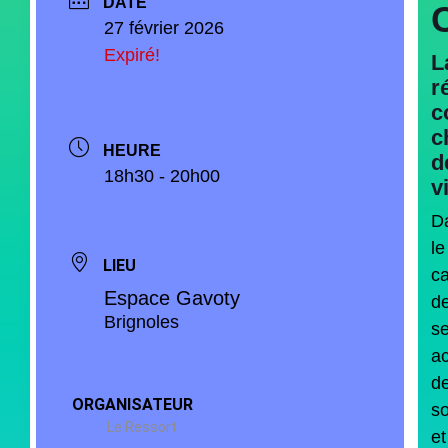
DATE
27 février 2026
Expiré!
L
r
c
c
HEURE
d
18h30 - 20h00
v
D
le
LIEU
c
Espace Gavoty
d
Brignoles
s
ac
d
ORGANISATEUR
so
Le Ressort
et