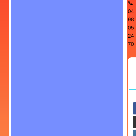
📞
04
98
05
24
70