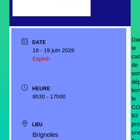
Da
DATE
le
18 - 19 juin 2026
cad
Expiré!
de
so
dép
HEURE
terr
8h30 - 17h00
le
CO
83
pr
LIEU
un
Brignoles