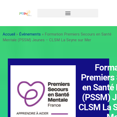
Accueil
»
Événements
»
Formation Premiers Secours en Santé
Mentale (PSSM) Jeunes – CLSM La Seyne sur Mer
Forma
Premiers
en Santé
(PSSM) J
CLSM La S