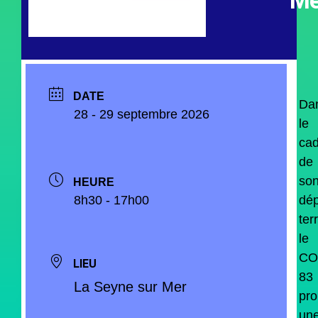
Me
DATE
Da
28 - 29 septembre 2026
le
cad
de
so
HEURE
8h30 - 17h00
dép
terr
le
CO
LIEU
83
La Seyne sur Mer
pr
un