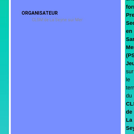
fo
ORGANISATEUR
Pr
CLSM de La Seyne sur Mer
Se
en
Sa
Me
(P
Je
sur
le
terr
du
CL
de
La
Se