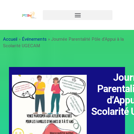
Accueil
»
Événements
»
Journée Parentalité Pôle d’Appui à la
Scolarité UGECAM
Jour
Parental
d’Appu
Scolarit