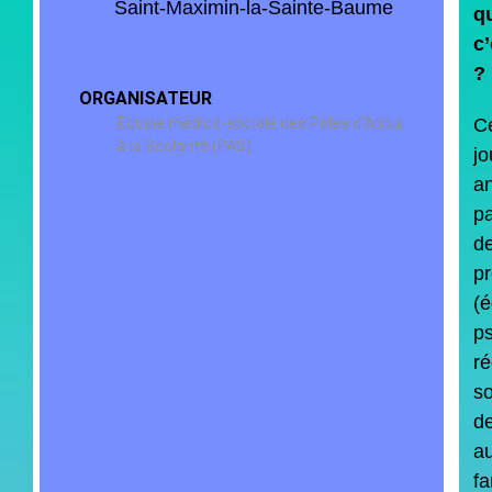
Saint-Maximin-la-Sainte-Baume
q
c’
?
ORGANISATEUR
Équipe médico-sociale des Pôles d’Appui
C
à la Scolarité (PAS)
jo
a
pa
d
pr
(é
p
ré
so
de
a
fa