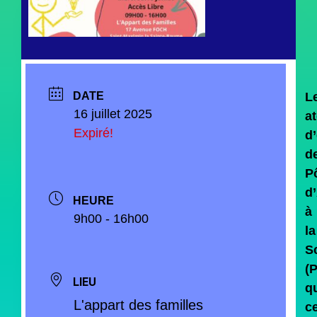
DATE
L
16 juillet 2025
at
Expiré!
d’
d
P
d
HEURE
à
9h00 - 16h00
la
Sc
(
LIEU
qu
L'appart des familles
c