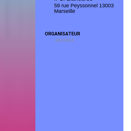
59 rue Peyssonnel 13003
Marseille
ORGANISATEUR
ARS PACA