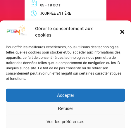
porteur d’espoir :« Pour notre
05 - 18 OCT
santé mentale, ouvrons-nous
JOURNÉE ENTIÈRE
aux arts ». Cette nouvelle
édition met en lumière le rôle
Gérer le consentement aux
essentiel des pratiques
cookies
artistiques et culturelles dans la
VOIR LE DÉTAIL
promotion de la santé […]
Pour offrir les meilleures expériences, nous utilisons des technologies
telles que les cookies pour stocker et/ou accéder aux informations des
appareils. Le fait de consentir à ces technologies nous permettra de
traiter des données telles que le comportement de navigation ou les ID
uniques sur ce site. Le fait de ne pas consentir ou de retirer son
consentement peut avoir un effet négatif sur certaines caractéristiques
et fonctions.
Accepter
Refuser
Voir les préférences