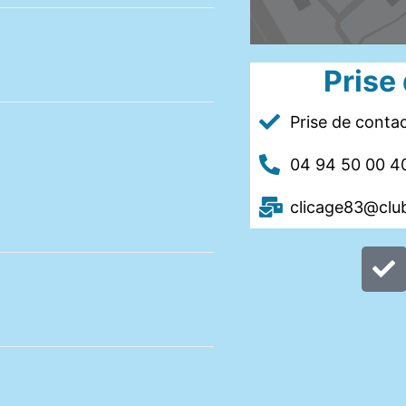
Prise
Prise de contac
04 94 50 00 4
clicage83@club