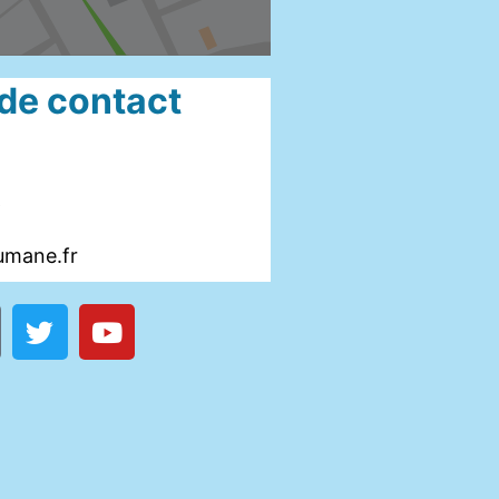
 de contact
6
umane.fr