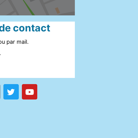
 de contact
u par mail.
7