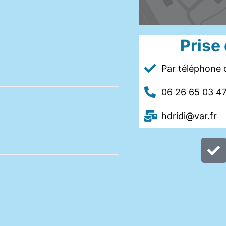
Prise
Par téléphone o
06 26 65 03 4
hdridi@var.fr