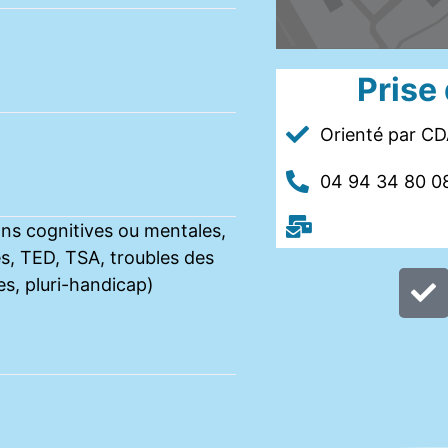
Prise
Orienté par C
04 94 34 80 0
ons cognitives ou mentales,
s, TED, TSA, troubles des
es, pluri-handicap)