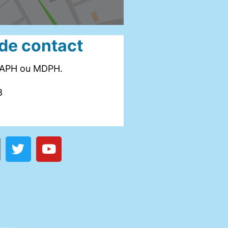
 de contact
DAPH ou MDPH.
8