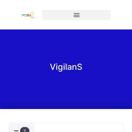
VigilanS
7