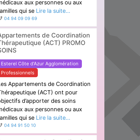
médicaux aux personnes ou aux
amilles qui se
Lire la suite…
04 94 09 09 69
Appartements de Coordination
Thérapeutique (ACT) PROMO
SOINS
Esterel Côte d'Azur Agglomération
Professionnels
Les Appartements de Coordination
Thérapeutique (ACT) ont pour
bjectifs d’apporter des soins
médicaux aux personnes ou aux
amilles qui se
Lire la suite…
04 94 91 50 10