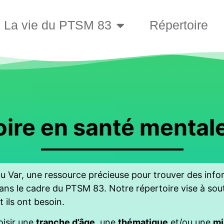
La vie du PTSM 83
Répertoire
ire en santé mental
 Var, une ressource précieuse pour trouver des inform
s le cadre du PTSM 83. Notre répertoire vise à soute
 ils ont besoin.
oisir une
tranche d’âge
, une
thématique
et/ou une
mi