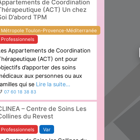
Appartements de Coordination
Thérapeutique (ACT) Un chez
Soi D’abord TPM
Métropole Toulon-Provence-Méditerranée
Professionnels
Les Appartements de Coordination
Thérapeutique (ACT) ont pour
bjectifs d’apporter des soins
médicaux aux personnes ou aux
amilles qui se
Lire la suite…
07 60 18 38 83
CLINEA – Centre de Soins Les
Collines du Revest
Professionnels
Var